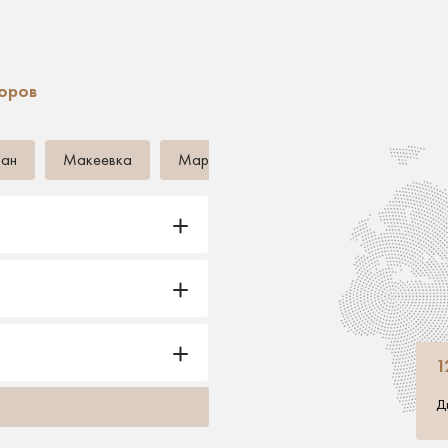
торов
тан
Макеевка
Мариуполь
Донецк (ДНР)
Ереван
АРТ Глобал
г. Ереван, ул. Ширак 47/
+374 (44) 008-007
info@anira.am
етро НОВОКОСИНО
1
Д