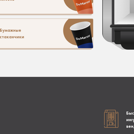
Бумажные
стаканчики
Быс
инг
вен