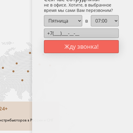
не в офисе. Хотите, в выбранное
время мы сами Вам перезвоним?
в
Жду звонка!
Луганск (ЛНР)
Минск
ООО "КО
14
ул. Л
+375 (
info@co
24+
ЧТУП "РЭ
истрибьюторов в России и СНГ
Минск,
+3752