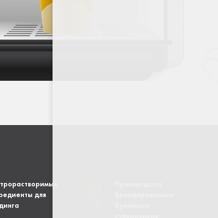
трорастворимые
Производство
редиенты для
брендированных
динга
бумажных
стаканчиков