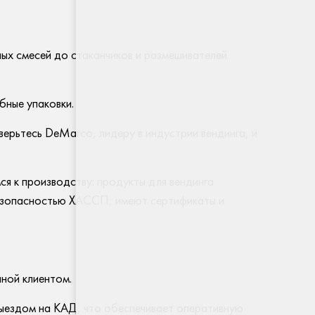
.
ных смесей до стаканчиков и размешивателей.
бные упаковки.
верьтесь DeMarco, лидеру в индустрии вендинга, и
ся к производству: продукты для вендинга
безопасностью ХАССП; имеют сертификаты и
нной клиентом.
выездом на КАД, что обеспечивает оперативную