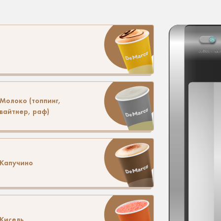
Молоко (топпинг,
вайтнер, раф)
Капучино
Кисель