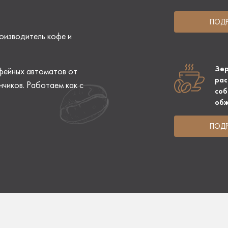
ПОДР
оизводитель кофе и
Зер
фейных автоматов от
рас
чиков. Работаем как с
соб
об
ПОДР