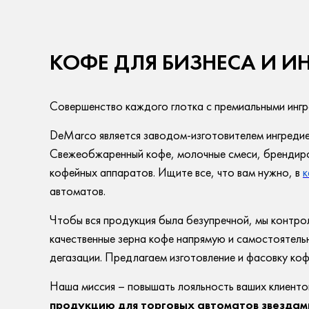
+7 (999) 633-47-83
foodcorn@mail.ru
КОФЕ ДЛЯ БИЗНЕСА И И
ООО "Технология-Юг"
+7 (909) 445-30-79
Совершенство каждого глотка с премиальными инг
DeMarco является заводом-изготовителем ингредие
Свежеобжаренный кофе, молочные смеси, брендиров
кофейных аппаратов. Ищите все, что вам нужно, в
к
автоматов.
Чтобы вся продукция была безупречной, мы контр
качественные зерна кофе напрямую и самостоятель
дегазации. Предлагаем изготовление и фасовку ко
Наша миссия – повышать лояльность ваших клиенто
продукцию для торговых автоматов звездам