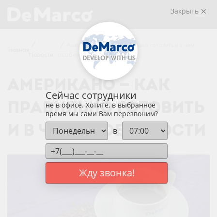
Закрыть
/
/
Американо — как правильно готовить и в чем
Главная
Новости
особенности
АМЕРИКАНО — КАК
Сейчас сотрудники
ПРАВИЛЬНО ГОТОВИТЬ
не в офисе. Хотите, в выбранное
время мы сами Вам перезвоним?
И В ЧЕМ ОСОБЕННОСТИ
в
Жду звонка!