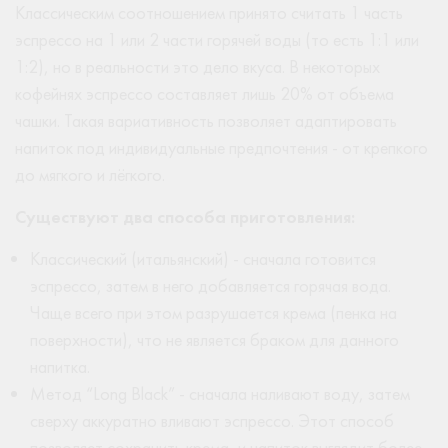
Классическим соотношением принято считать 1 часть
эспрессо на 1 или 2 части горячей воды (то есть 1:1 или
1:2), но в реальности это дело вкуса. В некоторых
кофейнях эспрессо составляет лишь 20% от объема
чашки. Такая вариативность позволяет адаптировать
напиток под индивидуальные предпочтения - от крепкого
до мягкого и лёгкого.
Существуют два способа приготовления:
Классический (итальянский) - сначала готовится
эспрессо, затем в него добавляется горячая вода.
Чаще всего при этом разрушается крема (пенка на
поверхности), что не является браком для данного
напитка.
Метод “Long Black” - сначала наливают воду, затем
сверху аккуратно вливают эспрессо. Этот способ
позволяет сохранить крема, и напиток выглядит более