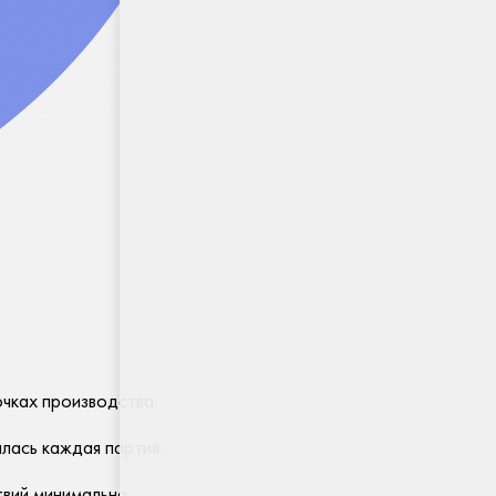
очках производства.
лась каждая партия.
вий минимальна.