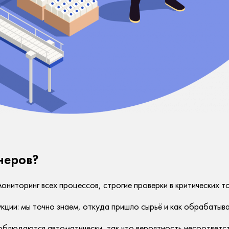
неров?
ониторинг всех процессов, строгие проверки в критических т
ции: мы точно знаем, откуда пришло сырьё и как обрабатыва
блюдаются автоматически, так что вероятность несоответст