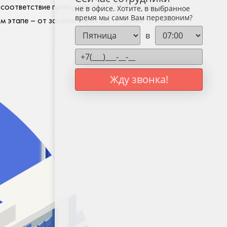
соответствие принципам HACCP. Если говорить
не в офисе. Хотите, в выбранное
время мы сами Вам перезвоним?
 этапе – от закупки сырья до отгрузки готовой
в
Жду звонка!