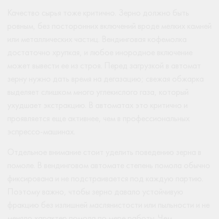
Качество сырья тоже критично. Зерно должно быть
ровным, без посторонних включений вроде мелких камней
или металлических частиц. Вендинговая кофемолка
достаточно хрупкая, и любое инородное включение
может вывести ее из строя. Перед загрузкой в автомат
зерну нужно дать время на дегазацию; свежая обжарка
выделяет слишком много углекислого газа, который
ухудшает экстракцию. В автоматах это критично и
проявляется еще активнее, чем в профессиональных
эспрессо-машинах.
Отдельное внимание стоит уделить поведению зерна в
помоле. В вендинговом автомате степень помола обычно
фиксирована и не подстраивается под каждую партию.
Поэтому важно, чтобы зерно давало устойчивую
фракцию без излишней маслянистости или пыльности и не
меняло характер помола по мере работы. Чем