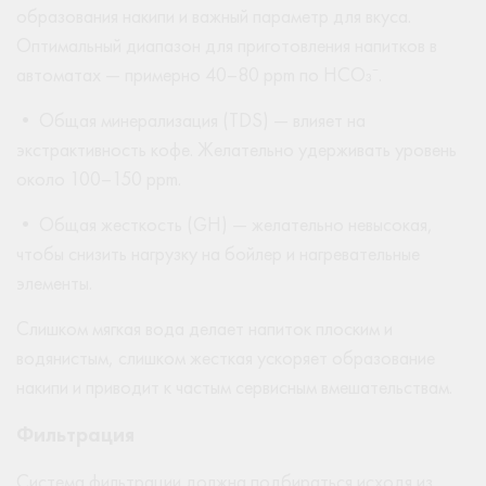
образования накипи и важный параметр для вкуса.
Оптимальный диапазон для приготовления напитков в
автоматах — примерно 40–80 ppm по HCO₃⁻.
• Общая минерализация (TDS) — влияет на
экстрактивность кофе. Желательно удерживать уровень
около 100–150 ppm.
• Общая жесткость (GH) — желательно невысокая,
чтобы снизить нагрузку на бойлер и нагревательные
элементы.
Слишком мягкая вода делает напиток плоским и
водянистым, слишком жесткая ускоряет образование
накипи и приводит к частым сервисным вмешательствам.
Фильтрация
Система фильтрации должна подбираться исходя из