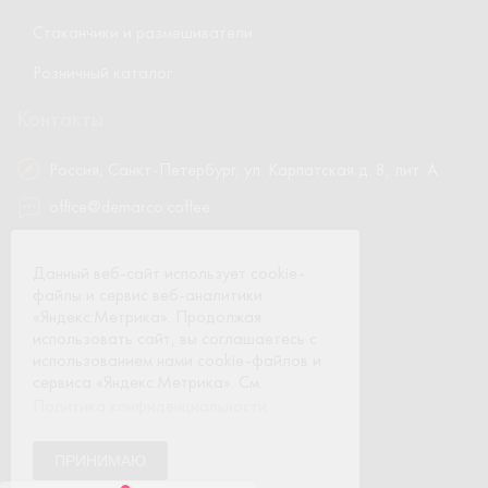
Стаканчики и размешиватели
Розничный каталог
Контакты
Россия, Санкт-Петербург, ул. Карпатская д. 8, лит. А
office@demarco.coffee
8 800 700-05-38
Данный веб-сайт использует cookie-
8 (812) 642-77-79
файлы и сервис веб-аналитики
«Яндекс.Метрика». Продолжая
использовать сайт, вы соглашаетесь с
использованием нами cookie-файлов и
сервиса «Яндекс.Метрика». См.
ЗАКАЗАТЬ ОБРАТНЫЙ ЗВОНОК
Политика конфиденциальности
Политика конфиденциальности
ПРИНИМАЮ
2026 © Компания DeMarco