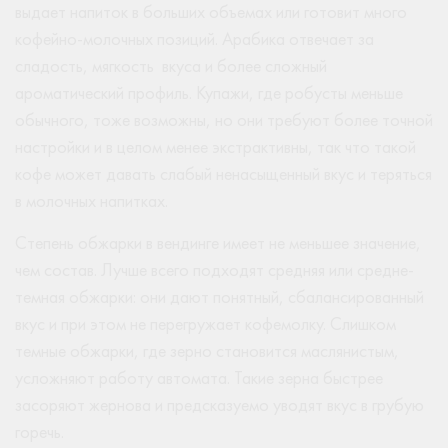
выдает напиток в больших объемах или готовит много
кофейно-молочных позиций. Арабика отвечает за
сладость, мягкость вкуса и более сложный
ароматический профиль. Купажи, где робусты меньше
обычного, тоже возможны, но они требуют более точной
настройки и в целом менее экстрактивны, так что такой
кофе может давать слабый ненасыщенный вкус и теряться
в молочных напитках.
Степень обжарки в вендинге имеет не меньшее значение,
чем состав. Лучше всего подходят средняя или средне-
темная обжарки: они дают понятный, сбалансированный
вкус и при этом не перегружает кофемолку. Слишком
темные обжарки, где зерно становится маслянистым,
усложняют работу автомата. Такие зерна быстрее
засоряют жернова и предсказуемо уводят вкус в грубую
горечь.