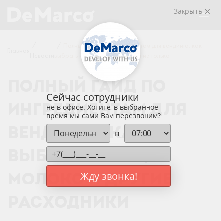
Закрыть
/
/
Полный гайд по ингредиентам для вендинга: как
Главная
Новости
выбрать кофе, молоко, воду и не только
ПОЛНЫЙ ГАЙД ПО
Сейчас сотрудники
ИНГРЕДИЕНТАМ ДЛЯ
не в офисе. Хотите, в выбранное
время мы сами Вам перезвоним?
ВЕНДИНГА: КАК
в
ВЫБРАТЬ КОФЕ,
Жду звонка!
МОЛОКО И ДРУГИЕ
РАСХОДНИКИ