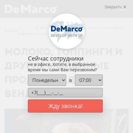
Закрыть
/
/
Молоко, топпинги и другие молочные продукты
Главная
Новости
для вендинга
МОЛОКО, ТОППИНГИ И
Сейчас сотрудники
ДРУГИЕ МОЛОЧНЫЕ
не в офисе. Хотите, в выбранное
время мы сами Вам перезвоним?
ПРОДУКТЫ ДЛЯ
в
ВЕНДИНГА
Жду звонка!