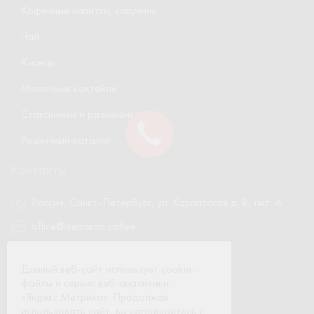
Кофейные напитки, капучино
Чай
Кисель
Молочные коктейли
Стаканчики и размешиватели
Розничный каталог
Контакты
Россия, Санкт-Петербург, ул. Карпатская д. 8, лит. А
office@demarco.coffee
8 800 700-05-38
Данный веб-сайт использует cookie-
8 (812) 642-77-79
файлы и сервис веб-аналитики
«Яндекс.Метрика». Продолжая
использовать сайт, вы соглашаетесь с