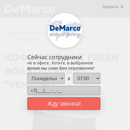
Закрыть
/
/
/
Кофе в зернах Fresh
Каталог ингредиентов
Кофе для
Главная
Roasted Beans "VENDING"
для вендинга
вендинга
Сейчас сотрудники
КОФЕ В ЗЕРНАХ FRESH
не в офисе. Хотите, в выбранное
время мы сами Вам перезвоним?
ROASTED BEANS
в
"VENDING"
Жду звонка!