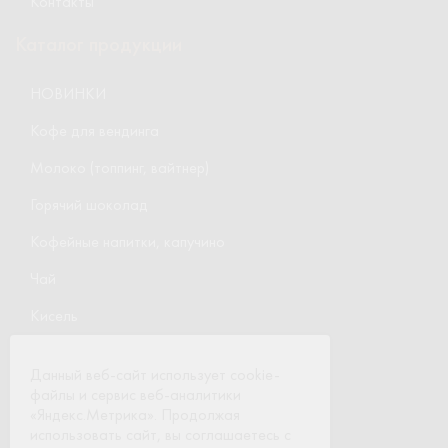
Контакты
Каталог продукции
НОВИНКИ
Кофе для вендинга
Молоко (топпинг, вайтнер)
Горячий шоколад
Кофейные напитки, капучино
Чай
Кисель
Молочные коктейли
Данный веб-сайт использует cookie-
Стаканчики и размешиватели
файлы и сервис веб-аналитики
«Яндекс.Метрика». Продолжая
Розничный каталог
использовать сайт, вы соглашаетесь с