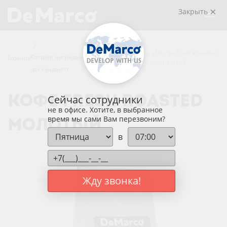
Закрыть
/
/
/
Кофе Fresh Roasted
Каталог ингредиентов
Кофе для
Главная
МОЛОТЫЙ
для вендинга
вендинга
Сейчас сотрудники
КОФЕ FRESH ROASTED
не в офисе. Хотите, в выбранное
время мы сами Вам перезвоним?
МОЛОТЫЙ
в
Жду звонка!