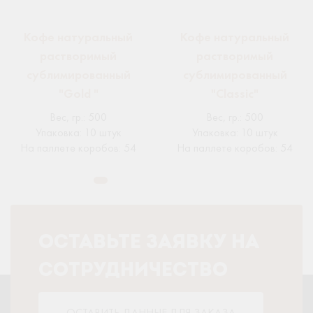
Кофе натуральный
Кофе натуральный
растворимый
растворимый
сублимированный
сублимированный
"Gold "
"Classic"
Вес, гр.
:
500
Вес, гр.
:
500
Упаковка
:
10 штук
Упаковка
:
10 штук
На паллете коробов
:
54
На паллете коробов
:
54
ОСТАВЬТЕ ЗАЯВКУ НА
СОТРУДНИЧЕСТВО
ОСТАВИТЬ ДАННЫЕ ДЛЯ ЗАКАЗА