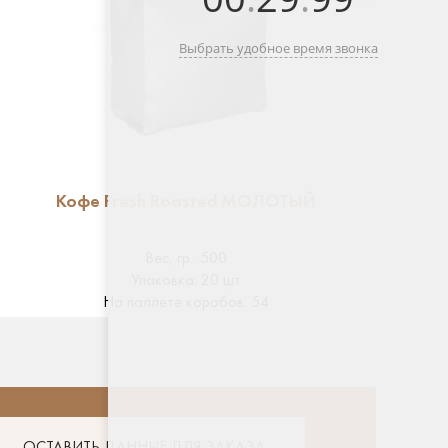
Выбрать удобное время звонка
Кофе Fresh Roasted МОЛОТЫЙ
Вес, гр.
:
500
Упаковка
:
20 шт
На паллете коробов
:
54
ОСТАВИТЬ ДАННЫЕ ДЛЯ ЗАКАЗА