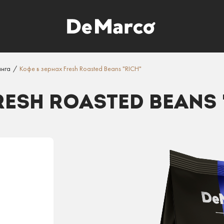
инга
/
Кофе в зернах Fresh Roasted Beans "RICH"
RESH ROASTED BEANS 