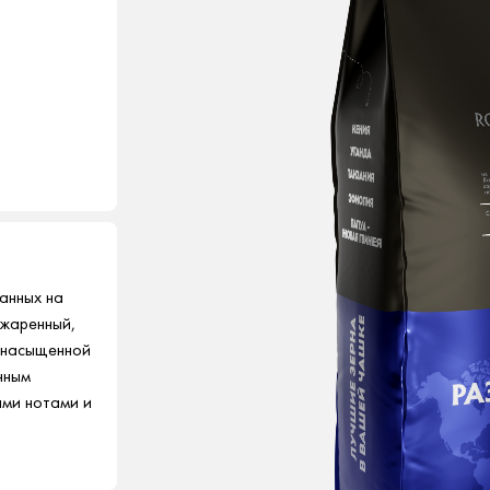
анных на
жаренный,
 насыщенной
нным
ыми нотами и