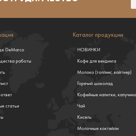
ация
Каталог продукции
де DeMarco
НОВИНКИ
щества работы
Кофе для вендинга
ить
Молоко (топпинг, вайтнер)
лист
Горячий шоколад
-ответ
Кофейные напитки, капучин
ые статьи
Чай
ты
Кисель
Молочные коктейли