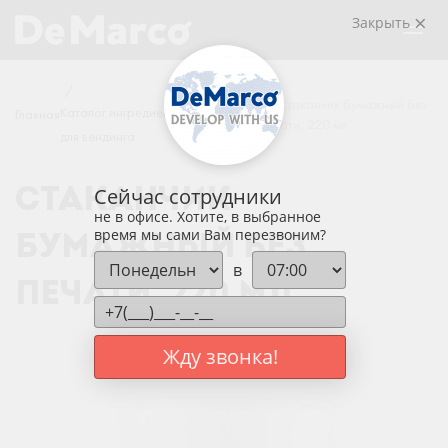
Закрыть
/
/
/
Стаканчик бумажный без
Каталог ингредиентов
Главная
Новинки
печати, 220 мл
для вендинга
Сейчас сотрудники
СТАКАНЧИК
не в офисе. Хотите, в выбранное
время мы сами Вам перезвоним?
БУМАЖНЫЙ БЕЗ
в
ПЕЧАТИ, 220 МЛ
Жду звонка!