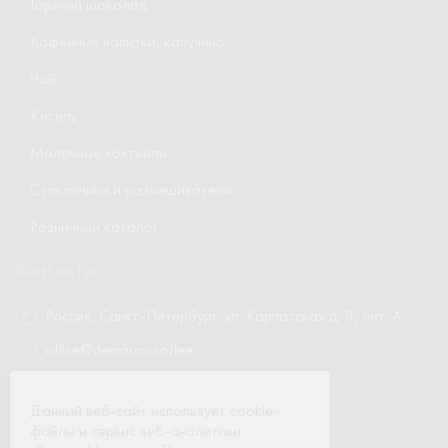
Горячий шоколад
Кофейные напитки, капучино
Чай
Кисель
Молочные коктейли
Стаканчики и размешиватели
Розничный каталог
Контакты
Россия, Санкт-Петербург, ул. Карпатская д. 8, лит. А
office@demarco.coffee
8 800 700-05-38
Данный веб-сайт использует cookie-
8 (812) 642-77-79
файлы и сервис веб-аналитики