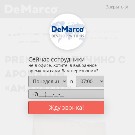
Закрыть
/
/
/
Premium капучино с
Каталог ингредиентов
Главная
Новинки
ароматом «Амаретто»
для вендинга
Сейчас сотрудники
PREMIUM КАПУЧИНО С
не в офисе. Хотите, в выбранное
время мы сами Вам перезвоним?
АРОМАТОМ
в
«АМАРЕТТО»
Жду звонка!