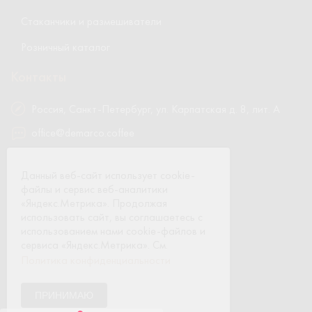
Стаканчики и размешиватели
Розничный каталог
Контакты
Россия, Санкт-Петербург, ул. Карпатская д. 8, лит. А
office@demarco.coffee
8 800 700-05-38
Данный веб-сайт использует cookie-
8 (812) 642-77-79
файлы и сервис веб-аналитики
«Яндекс.Метрика». Продолжая
использовать сайт, вы соглашаетесь с
использованием нами cookie-файлов и
сервиса «Яндекс.Метрика». См.
ЗАКАЗАТЬ ОБРАТНЫЙ ЗВОНОК
Политика конфиденциальности
Политика конфиденциальности
ПРИНИМАЮ
2026 © Компания DeMarco