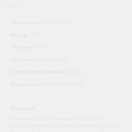
NEW
Цена за штуку:
664.00 руб
Вес, гр.:
1000
Упаковка:
10 шт
На паллете коробов:
63
Страна происхождения:
Россия
Дозировка:
15 гр на 150 мл воды
Описание
Утонченное сочетание манящего вкуса горького
миндаля и итальянского ликера. Капучино с ароматом