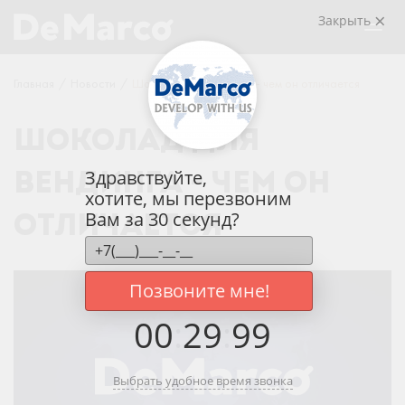
Закрыть
Главная
/
Новости
/
Шоколад для вендинга - чем он отличается
ШОКОЛАД ДЛЯ
Здравствуйте,
ВЕНДИНГА - ЧЕМ ОН
хотите, мы перезвоним
Вам за 30 секунд?
ОТЛИЧАЕТСЯ
Позвоните мне!
00
:
29
:
99
Выбрать удобное время звонка