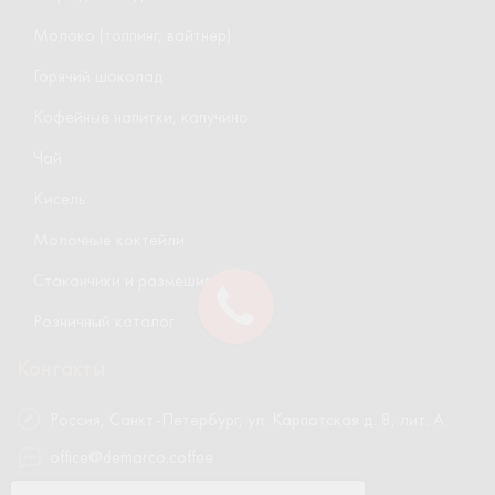
Молоко (топпинг, вайтнер)
Горячий шоколад
Кофейные напитки, капучино
Чай
Кисель
Молочные коктейли
Стаканчики и размешиватели
Розничный каталог
Контакты
Россия, Санкт-Петербург, ул. Карпатская д. 8, лит. А
office@demarco.coffee
8 800 700-05-38