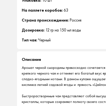
Упаковка:
10 шт
На паллете коробов:
63
Страна происхождения:
Россия
Дозировка:
12 гр на 150 мл воды
Тип чая:
Черный
Описание
Аромат черной смородины превосходно сочетается
крепкого черного чая и оттеняет его богатый вкус я
сладко-ягодными нотами. В данном купаже ощущает
кислинка летней садовой ягоды и пряность «Цейлон
Быстрорастворимые чаи представляют собой высу
кристаллы, которые сохраняют полноту своего сост