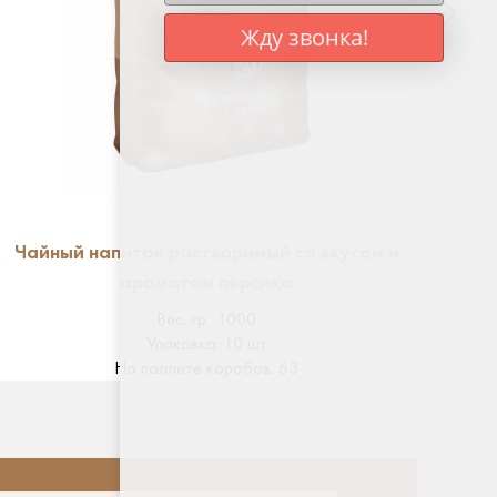
Жду звонка!
Чайный напиток растворимый со вкусом и
ароматом персика
Вес, гр.
:
1000
Упаковка
:
10 шт
На паллете коробов
:
63