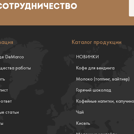
 СОТРУДНИЧЕСТВО
ация
Каталог продукции
де DeMarco
НОВИНКИ
щества работы
Кофе для вендинга
ить
Молоко (топпинг, вайтнер)
лист
Горячий шоколад
-ответ
Кофейные напитки, капучин
ые статьи
Чай
ты
Кисель