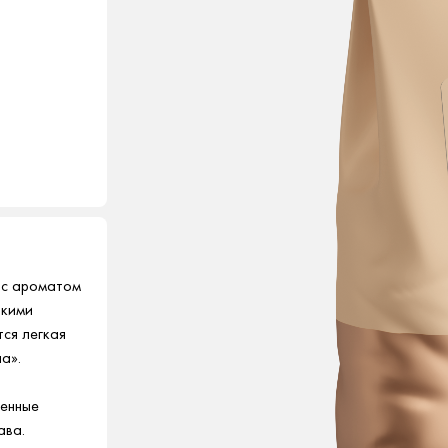
 с ароматом
ркими
ся легкая
а».
шенные
ава.